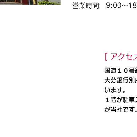
営業時間 9:00～1
[ アクセ
国道１０号
大分銀行別
い
ます。
１階が駐車
が
​当社です