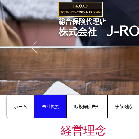
​総合保険代理店
J-R
株式会社
ホーム
会社概要
取扱保険会社
事故対応
経営理念