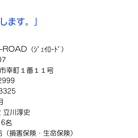
ます。」
J-ROAD
（ｼﾞｪｲﾛｰﾄﾞ）
07
町１番１１号
-2999
3325
月
立川淳史
6名
店（損害保険・生命保険）